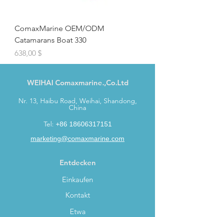
ComaxMarine OEM/ODM
Catamarans Boat 330
Preis
638,00 $
WEIHAI Comaxmarine.,Co.Ltd
Nr. 13, Haibu Road, Weihai, Shandong,
China
Tel:
+86 18606317151
marketing@comaxmarine.com
Entdecken
Einkaufen
Kontakt
Etwa