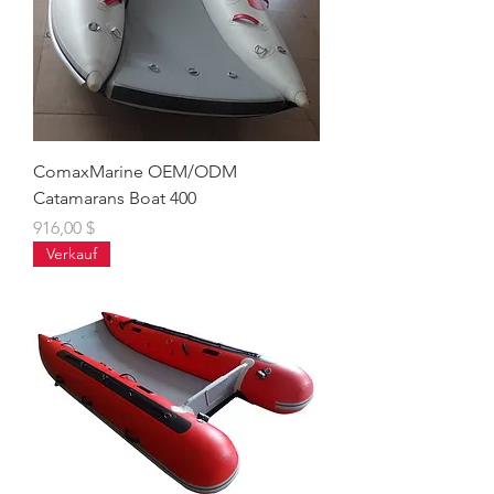
ComaxMarine OEM/ODM
Catamarans Boat 400
Preis
916,00 $
Verkauf